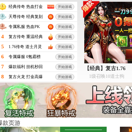
经典传奇 热血打金
开始游戏
天尊传奇 经典复刻
开始游戏
专属私服 热血PK
开始游戏
复古传奇 重温经典
开始游戏
1.76传奇 道士月灵
开始游戏
专属爆服 0氪霸榜
开始游戏
爆款福利 挂机秒回
开始游戏
【经典】复古1.76
1级召唤10道士狗
复古火龙 打金高爆
开始游戏
爆款页游