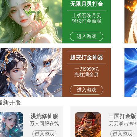
无限月灵打金
上线召唤月灵
轻松打金霸服
进入游戏
超变打金神器
一刀9999亿
光柱满全屏
进入游戏
最新开服
洪荒修仙服
三国打金版
万人同服在线
刀刀暴击999
进入游戏
进入游戏